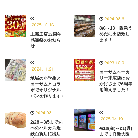
2024.08.6
2025.10.16
8/6～13 阪急う
めだに出店致し
上新庄店12周年
ます！
感謝祭のお知ら
せ
2023.12.9
2024.11.21
オーサムベーカ
リー末広店はお
地域の小学生と
かげさまで6周年
オーサムとコラ
を迎えました！
ボでオリジナル
パンを作ります♪
2024.03.1
2025.04.19
2/28～3/5まであ
べのハルカス近
4/18(金)～21(月)
鉄百貨店に出店
までＪＲ新大阪